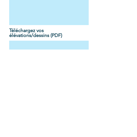
Téléchargez vos
élévations/dessins (PDF)
Téléchargez le fichier
Fichier pris en charge (15MB max)
Téléchargez le fichier